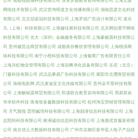
公司
成都锐图瀚科技有限公司
淮安梦圆教育咨询有限公司
上海文匮
网络技术有限公司
武汉世鸿明道文化传播有限公司
湖南思彦文化科技
有限公司
北京冠诺冠科技有限公司
上海罗拙广告设计有限公司
凌乐
凡（上海）科技有限公司
上海穆佳展科技有限公司
北京网拍寰宇网络
科技有限公司
光大（深圳）金融服务有限公司
上海豪榆晨科技有限公
司
贵州健芸达商贸有限公司
成都喜你餐饮管理有限公司
上海桃浪网
络科技有限公司
南宁小橙科技有限公司
上海魅菁广告有限责任公司
上海兴虹物业管理有限公司
上海劢爽净化设备有限公司
乐尼（北京）
门窗科技有限公司
武汉品事易广告科技有限公司
襄阳市北璎商贸有限
公司
海南电影网
武汉麦迪亚文化传媒有限公司
贵州朵芊星科技有限
公司
上海畅铭梁商贸有限公司
郎溪联合教育咨询有限公司
周易算命
华米软件科技
珠海智多鑫数据科技有限公司
杭州淘宝营销管理有限公
司
天气预报
昆明臧培科技有限公司
上海颢潜信息科技有限公司
上海
志熙特科技有限公司
株洲诚信信息科技有限公司
上海惠优首服装有限
公司
南京优云大数据科技有限公司
广州市花都区新华盲人电子产品经