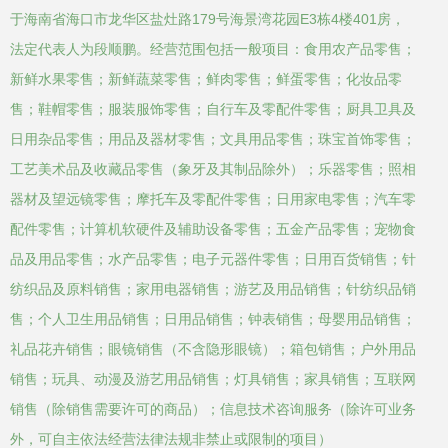
于海南省海口市龙华区盐灶路179号海景湾花园E3栋4楼401房，
法定代表人为段顺鹏。经营范围包括一般项目：食用农产品零售；
新鲜水果零售；新鲜蔬菜零售；鲜肉零售；鲜蛋零售；化妆品零
售；鞋帽零售；服装服饰零售；自行车及零配件零售；厨具卫具及
日用杂品零售；用品及器材零售；文具用品零售；珠宝首饰零售；
工艺美术品及收藏品零售（象牙及其制品除外）；乐器零售；照相
器材及望远镜零售；摩托车及零配件零售；日用家电零售；汽车零
配件零售；计算机软硬件及辅助设备零售；五金产品零售；宠物食
品及用品零售；水产品零售；电子元器件零售；日用百货销售；针
纺织品及原料销售；家用电器销售；游艺及用品销售；针纺织品销
售；个人卫生用品销售；日用品销售；钟表销售；母婴用品销售；
礼品花卉销售；眼镜销售（不含隐形眼镜）；箱包销售；户外用品
销售；玩具、动漫及游艺用品销售；灯具销售；家具销售；互联网
销售（除销售需要许可的商品）；信息技术咨询服务（除许可业务
外，可自主依法经营法律法规非禁止或限制的项目）