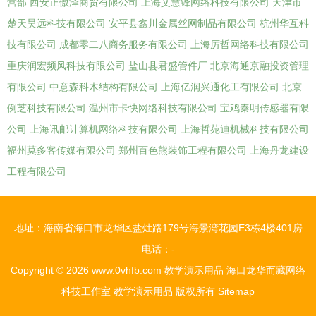
营部
西安正傲泽商贸有限公司
上海艾慧锋网络科技有限公司
天津市
楚天昊远科技有限公司
安平县鑫川金属丝网制品有限公司
杭州华互科
技有限公司
成都零二八商务服务有限公司
上海厉哲网络科技有限公司
重庆润宏频风科技有限公司
盐山县君盛管件厂
北京海通京融投资管理
有限公司
中意森科木结构有限公司
上海亿润兴通化工有限公司
北京
例芝科技有限公司
温州市卡快网络科技有限公司
宝鸡秦明传感器有限
公司
上海讯邮计算机网络科技有限公司
上海哲苑迪机械科技有限公司
福州莫多客传媒有限公司
郑州百色熊装饰工程有限公司
上海丹龙建设
工程有限公司
地址：海南省海口市龙华区盐灶路179号海景湾花园E3栋4楼401房
电话：-
Copyright © 2026
www.0vhfb.com
教学演示用品
海口龙华而藏网络
科技工作室
教学演示用品
版权所有
Sitemap